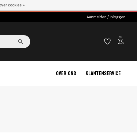
over cookies »
Aanmelden / Inloggen
outdoor_grill
Over ons
Klantenservice