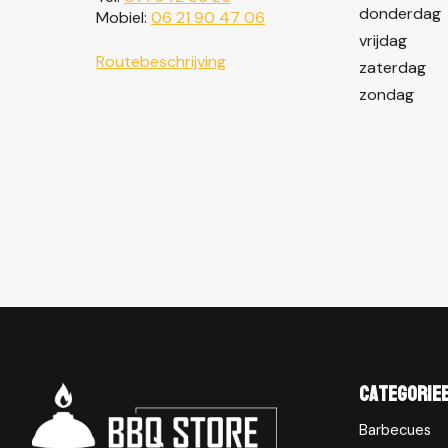
donderdag
Mobiel:
06 21 90 47 06
vrijdag
Routebeschrijving
zaterdag
zondag
Categorie
Barbecues