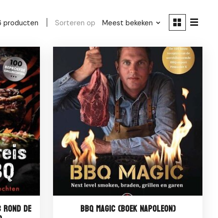
Sorteren op
Meest bekeken
6 producten
s rond de
BBQ Magic (Boek Napoleon)