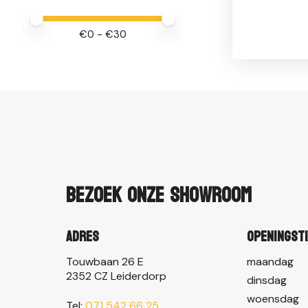
Minimale prijswaarde
Price maximum value
€
0
- €
30
Bezoek onze showroom
Adres
Openingst
Touwbaan 26 E
maandag
2352 CZ Leiderdorp
dinsdag
woensdag
Tel:
071 542 66 25