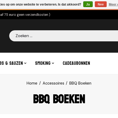
kies op om onze website te verbeteren. Is dat akkoord?
Ja
Nee
Meer 
naf 75 euro geen verzendkosten )
Zoeken
bs & Sauzen
Smoking
Cadeaubonnen
Home
/
Accessoires
/
BBQ Boeken
BBQ Boeken