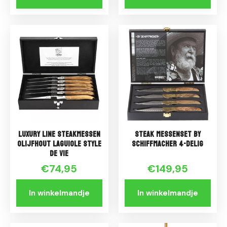
Luxury Line Steakmessen
Steak messenset By
Olijfhout Laguiole Style
Schiffmacher 4-delig
de Vie
€74,95
€149,95
In winkelmandje
In winkelmandje