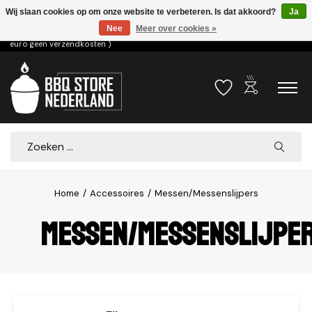
Wij slaan cookies op om onze website te verbeteren. Is dat akkoord?
Ja
Nee
Meer over cookies »
Voor 15.00u besteld dezelfde dag verzonden! ( 6,95 verzendkosten, vanaf 75
euro geen verzendkosten )
outdoor_grill
Verlanglijst
Winkelwa
Zoeken
Home
/
Accessoires
/
Messen/Messenslijpers
Messen/Messenslijpe