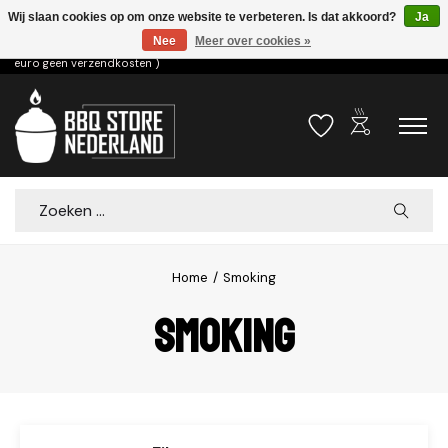
Wij slaan cookies op om onze website te verbeteren. Is dat akkoord?
Ja
Nee
Meer over cookies »
Voor 15.00u besteld dezelfde dag verzonden! ( 6,95 verzendkosten, vanaf 75
euro geen verzendkosten )
outdoor_grill
Verlanglijst
Winkelwa
Zoeken
Home
/
Smoking
Smoking