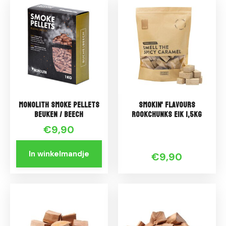
Monolith Smoke Pellets
Smokin' Flavours
Beuken / Beech
Rookchunks Eik 1,5kg
€9,90
In winkelmandje
€9,90