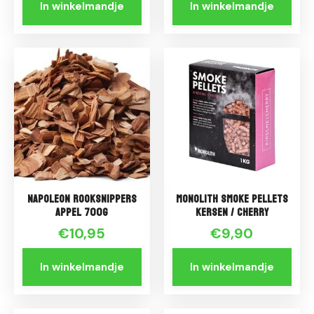
In winkelmandje
In winkelmandje
Napoleon Rooksnippers
Monolith Smoke Pellets
Appel 700g
Kersen / Cherry
€10,95
€9,90
In winkelmandje
In winkelmandje