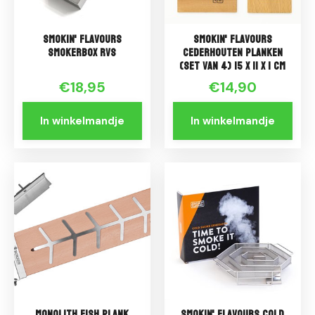
Smokin' Flavours
Smokin' Flavours
Smokerbox RVS
Cederhouten planken
(set van 4) 15 x 11 x 1 cm
€18,95
€14,90
In winkelmandje
In winkelmandje
Monolith Fish plank
Smokin' Flavours Cold