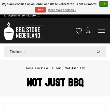
Wij slaan cookies op om onze website te verbeteren. Is dat akkoord?
Ja
Nee
Meer over cookies »
Voor 15.00u besteld dezelfde dag verzonden! ( 6,95 verzendkosten, vanaf 75
euro geen verzendkosten )
outdoor_grill
Verlanglijst
Winkelwa
Zoeken
Home
/
Rubs & Sauzen
/
Not Just BBQ
Not Just BBQ