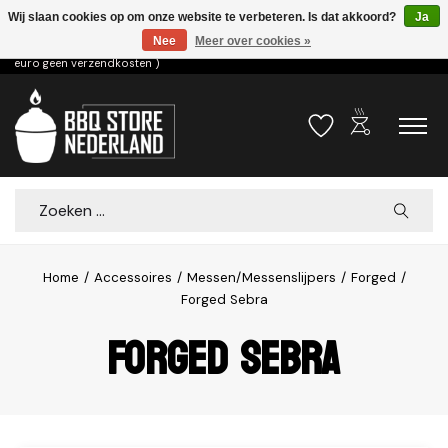
Wij slaan cookies op om onze website te verbeteren. Is dat akkoord?
Ja
Nee
Meer over cookies »
Voor 15.00u besteld dezelfde dag verzonden! ( 6,95 verzendkosten, vanaf 75
euro geen verzendkosten )
outdoor_grill
Verlanglijst
Winkelwa
Zoeken
Home
/
Accessoires
/
Messen/Messenslijpers
/
Forged
/
Forged Sebra
Forged Sebra