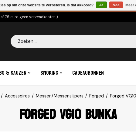
kies op om onze website te verbeteren. Is dat akkoord?
Ja
Nee
Meer 
naf 75 euro geen verzendkosten )
Zoeken
bs & Sauzen
Smoking
Cadeaubonnen
/
Accessoires
/
Messen/Messenslijpers
/
Forged
/
Forged VG10
Forged VG10 Bunka