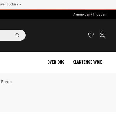
over cookies »
Aanmelden / Inloggen
outdoor_grill
Over ons
Klantenservice
 Bunka