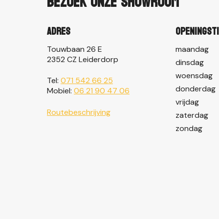
Bezoek onze showroom
Adres
Openingst
Touwbaan 26 E
maandag
2352 CZ Leiderdorp
dinsdag
woensdag
Tel:
071 542 66 25
donderdag
Mobiel:
06 21 90 47 06
vrijdag
Routebeschrijving
zaterdag
zondag