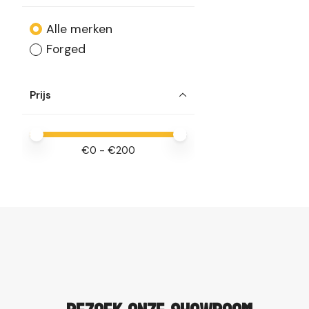
Alle merken
Forged
Prijs
Minimale prijswaarde
Price maximum value
€
0
- €
200