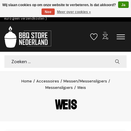
Wij slaan cookies op om onze website te verbeteren. Is dat akkoord?
Ja
Nee
Meer over cookies »
Voor 15.00u besteld dezelfde dag verzonden! ( 6,95 verzendkosten, vanaf 75
euro geen verzendkosten )
outdoor_grill
Verlanglijst
Winkelwa
Zoeken
Home
/
Accessoires
/
Messen/Messenslijpers
/
Messenslijpers
/
Weis
Weis