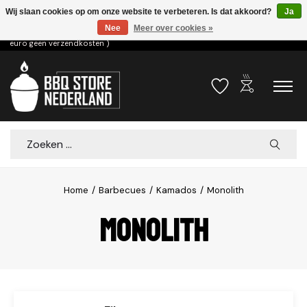
Wij slaan cookies op om onze website te verbeteren. Is dat akkoord?
Ja
Nee
Meer over cookies »
Voor 15.00u besteld dezelfde dag verzonden! ( 6,95 verzendkosten, vanaf 75
euro geen verzendkosten )
outdoor_grill
Verlanglijst
Winkelwa
Zoeken
Home
/
Barbecues
/
Kamados
/
Monolith
Monolith