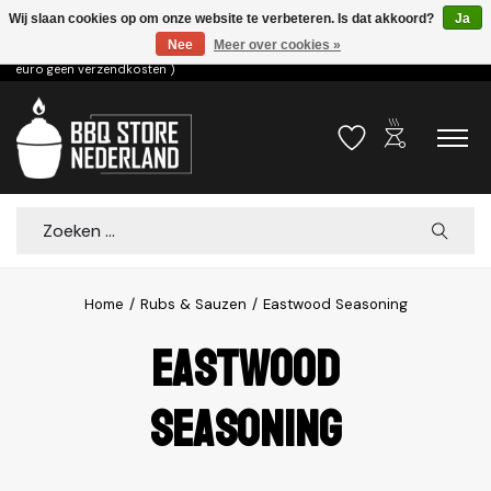
Wij slaan cookies op om onze website te verbeteren. Is dat akkoord?
Ja
Nee
Meer over cookies »
Voor 15.00u besteld dezelfde dag verzonden! ( 6,95 verzendkosten, vanaf 75
euro geen verzendkosten )
outdoor_grill
Verlanglijst
Winkelwa
Zoeken
Home
/
Rubs & Sauzen
/
Eastwood Seasoning
Eastwood
Seasoning