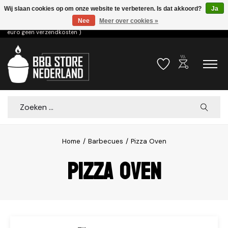
Wij slaan cookies op om onze website te verbeteren. Is dat akkoord?
Ja
Nee
Meer over cookies »
Voor 15.00u besteld dezelfde dag verzonden! ( 6,95 verzendkosten, vanaf 75
euro geen verzendkosten )
outdoor_grill
Verlanglijst
Winkelwa
Zoeken
Home
/
Barbecues
/
Pizza Oven
Pizza Oven