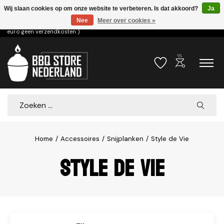
Wij slaan cookies op om onze website te verbeteren. Is dat akkoord?
Ja
Nee
Meer over cookies »
Voor 15.00u besteld dezelfde dag verzonden! ( 6,95 verzendkosten, vanaf 75
euro geen verzendkosten )
outdoor_grill
Verlanglijst
Winkelwa
Zoeken
Home
/
Accessoires
/
Snijplanken
/
Style de Vie
Style de Vie