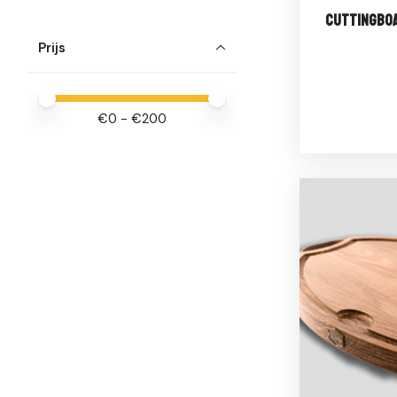
Cuttingboa
Prijs
Minimale prijswaarde
Price maximum value
€
0
- €
200