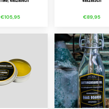
ting; 49x29x4cm
49x29x3cm
€105,95
€89,95