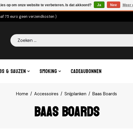
kies op om onze website te verbeteren. Is dat akkoord?
Ja
Nee
Meer 
naf 75 euro geen verzendkosten )
Zoeken
bs & Sauzen
Smoking
Cadeaubonnen
Home
/
Accessoires
/
Snijplanken
/
Baas Boards
Baas Boards