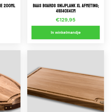
ie 200ml
Baas Boards Snijplank XL Afmeting;
49x40x4cm
€129,95
In winkelmandje