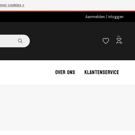
over cookies »
Aanmelden / Inloggen
outdoor_grill
Over ons
Klantenservice