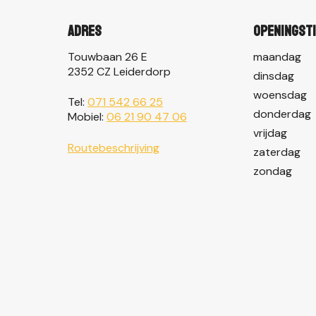
Adres
Openingst
Touwbaan 26 E
maandag
2352 CZ Leiderdorp
dinsdag
woensdag
Tel:
071 542 66 25
donderdag
Mobiel:
06 21 90 47 06
vrijdag
Routebeschrijving
zaterdag
zondag