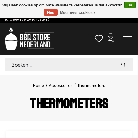
Wij slaan cookies op om onze website te verbeteren. Is dat akkoord?
Ja
Nee
Meer over cookies »
Voor 15.00u besteld dezelfde dag verzonden! ( 6,95 verzendkosten, vanaf 75
euro geen verzendkosten )
outdoor_grill
Verlanglijst
Winkelwa
Zoeken
Home
/
Accessoires
/
Thermometers
Thermometers