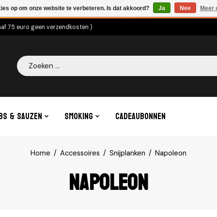
kies op om onze website te verbeteren. Is dat akkoord?
Ja
Nee
Meer 
naf 75 euro geen verzendkosten )
Zoeken
bs & Sauzen
Smoking
Cadeaubonnen
Home
/
Accessoires
/
Snijplanken
/
Napoleon
Napoleon