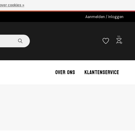
over cookies »
Aanmelden / Inloggen
outdoor_grill
Over ons
Klantenservice