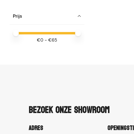
Prijs
Minimale prijswaarde
Price maximum value
€
0
- €
65
Bezoek onze showroom
Adres
Openingst