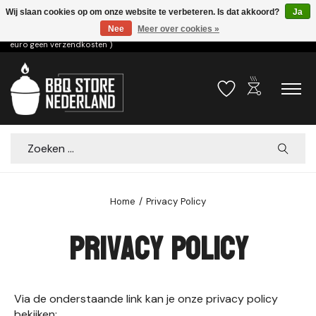
Wij slaan cookies op om onze website te verbeteren. Is dat akkoord?
Ja
Nee
Meer over cookies »
Voor 15.00u besteld dezelfde dag verzonden! ( 6,95 verzendkosten, vanaf 75
euro geen verzendkosten )
outdoor_grill
Verlanglijst
Winkelwa
Zoeken
Home
/
Privacy Policy
Privacy Policy
Via de onderstaande link kan je onze privacy policy
bekijken: