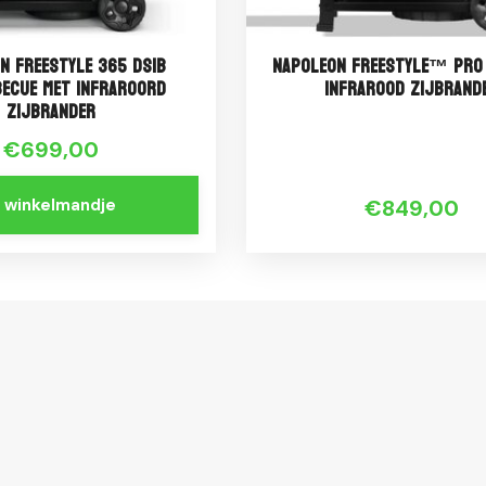
n Freestyle 365 DSIB
Napoleon Freestyle™ PRO
ecue met Infraroord
infrarood zijbrand
Zijbrander
€699,00
n winkelmandje
€849,00