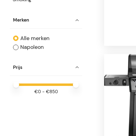
Merken
Alle merken
Napoleon
Prijs
Minimale prijswaarde
Price maximum value
€
0
- €
850