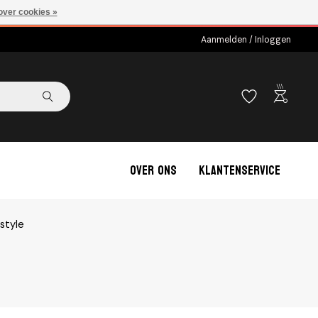
over cookies »
Aanmelden / Inloggen
outdoor_grill
Over ons
Klantenservice
style