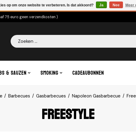
kies op om onze website te verbeteren. Is dat akkoord?
Ja
Nee
Meer 
naf 75 euro geen verzendkosten )
Zoeken
bs & Sauzen
Smoking
Cadeaubonnen
e
/
Barbecues
/
Gasbarbecues
/
Napoleon Gasbarbecue
/
Free
Freestyle