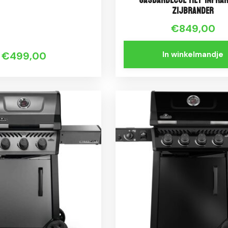
Gasbarbecue met Infra
Zijbrander
€849,00
€499,00
In winkelmandje