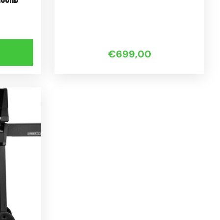
roord
€699,00