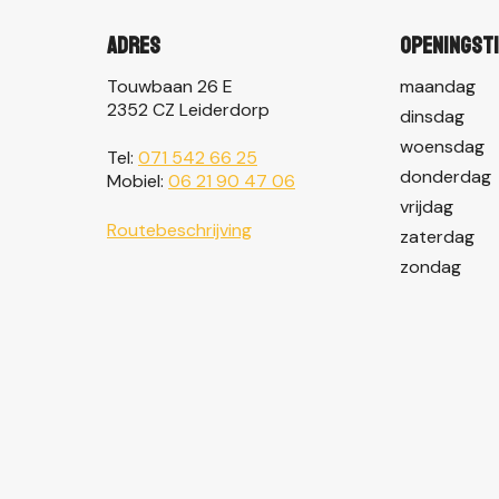
Adres
Openingst
Touwbaan 26 E
maandag
2352 CZ Leiderdorp
dinsdag
woensdag
Tel:
071 542 66 25
donderdag
Mobiel:
06 21 90 47 06
vrijdag
Routebeschrijving
zaterdag
zondag