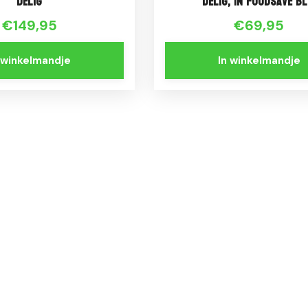
delig
delig, in foodsave bl
€149,95
€69,95
 winkelmandje
In winkelmandje