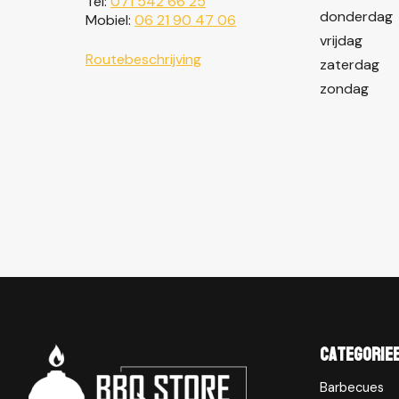
Tel:
071 542 66 25
donderdag
Mobiel:
06 21 90 47 06
vrijdag
Routebeschrijving
zaterdag
zondag
Categorie
Barbecues