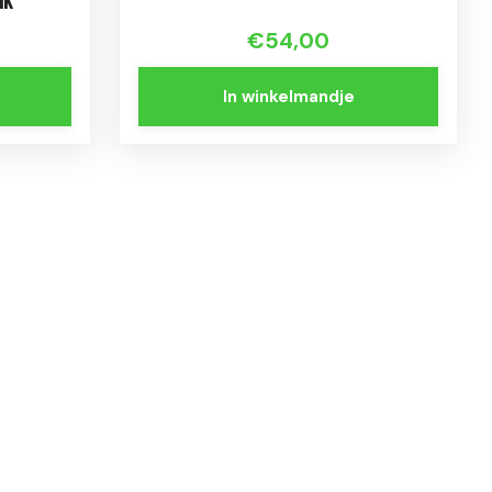
ik
€54,00
In winkelmandje