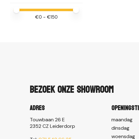
Minimale prijswaarde
Price maximum value
€
0
- €
150
Bezoek onze showroom
Adres
Openingst
Touwbaan 26 E
maandag
2352 CZ Leiderdorp
dinsdag
woensdag