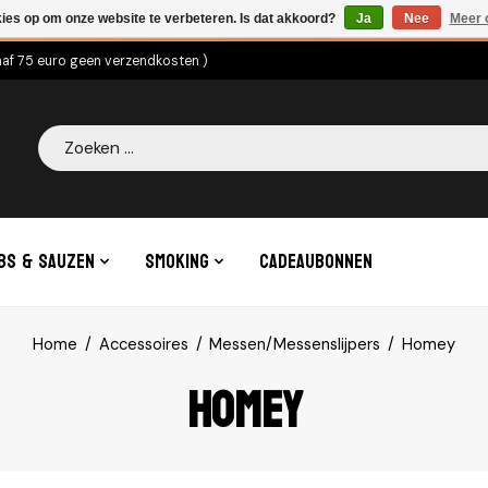
kies op om onze website te verbeteren. Is dat akkoord?
Ja
Nee
Meer 
naf 75 euro geen verzendkosten )
Zoeken
bs & Sauzen
Smoking
Cadeaubonnen
Home
/
Accessoires
/
Messen/Messenslijpers
/
Homey
Homey