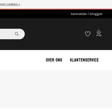
over cookies »
Aanmelden / Inloggen
outdoor_grill
Over ons
Klantenservice