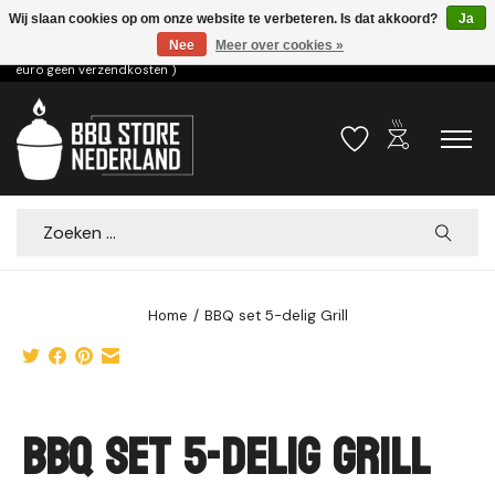
Wij slaan cookies op om onze website te verbeteren. Is dat akkoord?
Ja
Nee
Meer over cookies »
Voor 15.00u besteld dezelfde dag verzonden! ( 6,95 verzendkosten, vanaf 75
euro geen verzendkosten )
outdoor_grill
Verlanglijst
Winkelwa
Zoeken
Home
/
BBQ set 5-delig Grill
Product image slideshow Items
BBQ set 5-delig Grill