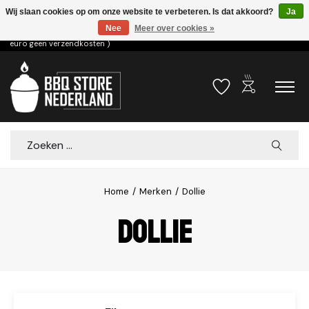
Wij slaan cookies op om onze website te verbeteren. Is dat akkoord?
Ja
Nee
Meer over cookies »
Voor 15.00u besteld dezelfde dag verzonden! ( 6,95 verzendkosten, vanaf 75
euro geen verzendkosten )
outdoor_grill
Verlanglijst
Winkelwa
Zoeken
Home
/
Merken
/
Dollie
Dollie