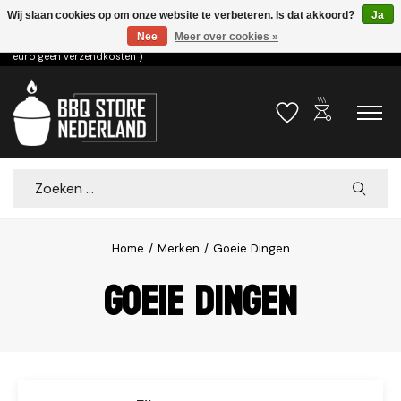
Wij slaan cookies op om onze website te verbeteren. Is dat akkoord?
Ja
Nee
Meer over cookies »
Voor 15.00u besteld dezelfde dag verzonden! ( 6,95 verzendkosten, vanaf 75
euro geen verzendkosten )
outdoor_grill
Verlanglijst
Winkelwa
Zoeken
Home
/
Merken
/
Goeie Dingen
Goeie Dingen