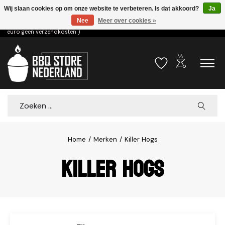
Wij slaan cookies op om onze website te verbeteren. Is dat akkoord?
Ja
Nee
Meer over cookies »
Voor 15.00u besteld dezelfde dag verzonden! ( 6,95 verzendkosten, vanaf 75
euro geen verzendkosten )
outdoor_grill
Verlanglijst
Winkelwa
Zoeken
Home
/
Merken
/
Killer Hogs
Killer Hogs