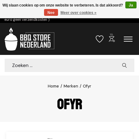
Wij slaan cookies op om onze website te verbeteren. Is dat akkoord?
Ja
Nee
Meer over cookies »
Voor 15.00u besteld dezelfde dag verzonden! ( 6,95 verzendkosten, vanaf 75
euro geen verzendkosten )
outdoor_grill
Verlanglijst
Winkelwa
Zoeken
Home
/
Merken
/
Ofyr
Ofyr