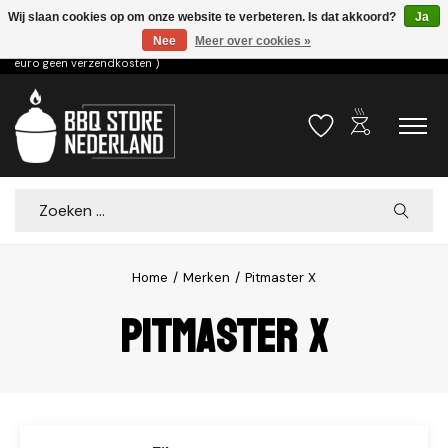
Wij slaan cookies op om onze website te verbeteren. Is dat akkoord?
Ja
Nee
Meer over cookies »
Voor 15.00u besteld dezelfde dag verzonden! ( 6,95 verzendkosten, vanaf 75
euro geen verzendkosten )
outdoor_grill
Verlanglijst
Winkelwa
Zoeken
Home
/
Merken
/
Pitmaster X
Pitmaster X