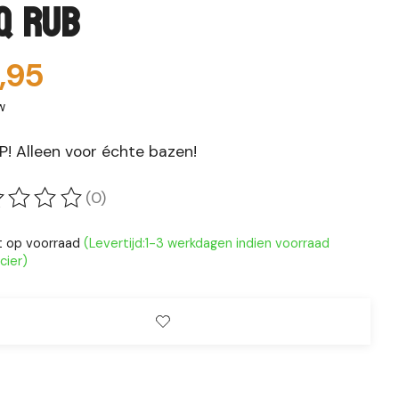
Q Rub
,95
w
P! Alleen voor échte bazen!
(0)
oordeling van dit product is
0
van de 5
t op voorraad
(Levertijd:1-3 werkdagen indien voorraad
cier)