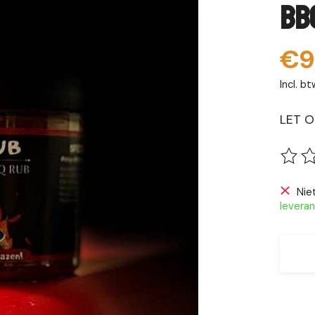
BB
€9
Incl. bt
LET O
De be
Nie
leveran