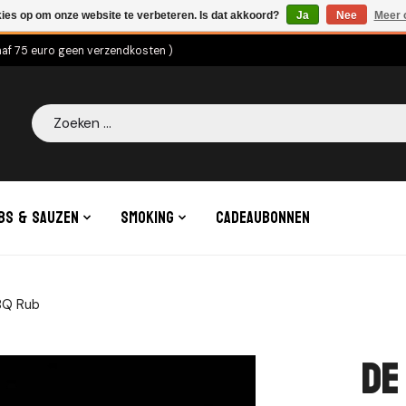
kies op om onze website te verbeteren. Is dat akkoord?
Ja
Nee
Meer 
naf 75 euro geen verzendkosten )
Zoeken
bs & Sauzen
Smoking
Cadeaubonnen
BQ Rub
De