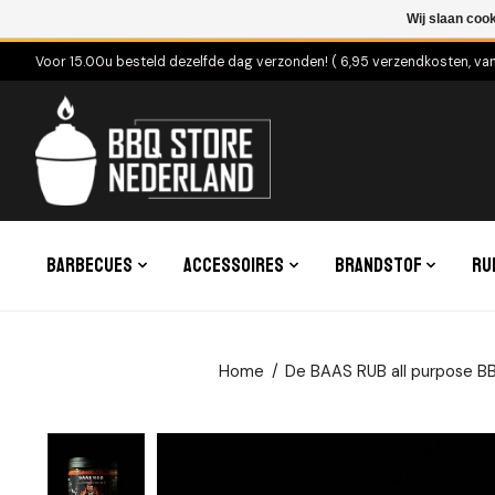
Wij slaan coo
Voor 15.00u besteld dezelfde dag verzonden! ( 6,95 verzendkosten, va
Barbecues
Accessoires
Brandstof
Ru
Home
/
De BAAS RUB all purpose B
Product image slideshow Items