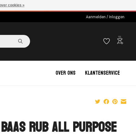
over cookies »
Aanmelden / Inloggen
outdoor_grill
Over ons
Klantenservice
 BAAS RUB all purpose