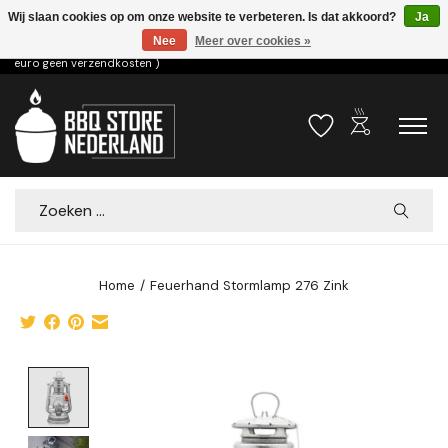
Wij slaan cookies op om onze website te verbeteren. Is dat akkoord?
Ja
Nee
Meer over cookies »
Voor 15.00u besteld dezelfde dag verzonden! ( 6,95 verzendkosten, vanaf 75
euro geen verzendkosten )
outdoor_grill
Verlanglijst
Winkelwa
Zoeken
Home
/
Feuerhand Stormlamp 276 Zink
Product image slideshow Items