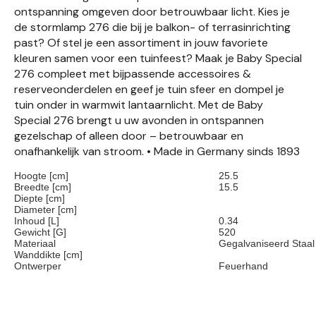
ontspanning omgeven door betrouwbaar licht. Kies je
de stormlamp 276 die bij je balkon- of terrasinrichting
past? Of stel je een assortiment in jouw favoriete
kleuren samen voor een tuinfeest? Maak je Baby Special
276 compleet met bijpassende accessoires &
reserveonderdelen en geef je tuin sfeer en dompel je
tuin onder in warmwit lantaarnlicht. Met de Baby
Special 276 brengt u uw avonden in ontspannen
gezelschap of alleen door – betrouwbaar en
onafhankelijk van stroom. • Made in Germany sinds 1893
Hoogte [cm]
25.5
Breedte [cm]
15.5
Diepte [cm]
Diameter [cm]
Inhoud [L]
0.34
Gewicht [G]
520
Materiaal
Gegalvaniseerd Staal
Wanddikte [cm]
Ontwerper
Feuerhand