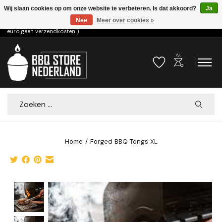
Wij slaan cookies op om onze website te verbeteren. Is dat akkoord?
Ja
Nee
Meer over cookies »
Voor 15.00u besteld dezelfde dag verzonden! ( 6,95 verzendkosten, vanaf 75
euro geen verzendkosten )
outdoor_grill
Verlanglijst
Winkelwa
Zoeken
Home
/
Forged BBQ Tongs XL
Product image slideshow Items