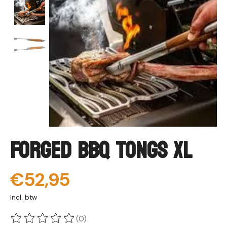
Forged BBQ Tongs XL
€52,95
Incl. btw
(0)
De beoordeling van dit product is
0
van de 5