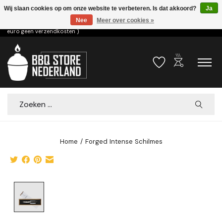
Wij slaan cookies op om onze website te verbeteren. Is dat akkoord?
Ja
Nee
Meer over cookies »
Voor 15.00u besteld dezelfde dag verzonden! ( 6,95 verzendkosten, vanaf 75
euro geen verzendkosten )
outdoor_grill
Verlanglijst
Winkelwa
Zoeken
Home
/
Forged Intense Schilmes
Product image slideshow Items