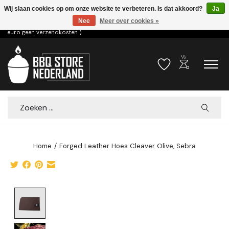
Wij slaan cookies op om onze website te verbeteren. Is dat akkoord?
Ja
Nee
Meer over cookies »
Voor 15.00u besteld dezelfde dag verzonden! ( 6,95 verzendkosten, vanaf 75
euro geen verzendkosten )
outdoor_grill
Verlanglijst
Winkelwa
Zoeken
Home
/
Forged Leather Hoes Cleaver Olive, Sebra
Product image slideshow Items