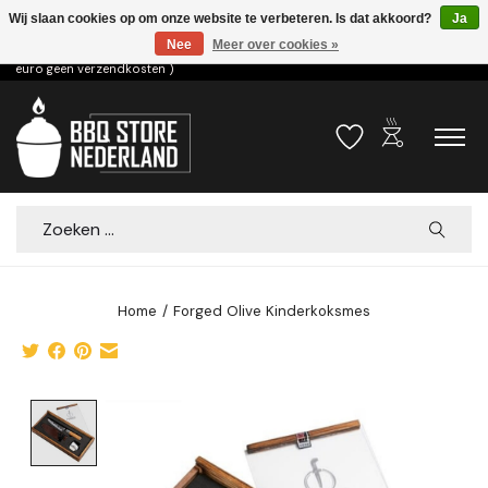
Wij slaan cookies op om onze website te verbeteren. Is dat akkoord?
Ja
Nee
Meer over cookies »
Voor 15.00u besteld dezelfde dag verzonden! ( 6,95 verzendkosten, vanaf 75
euro geen verzendkosten )
outdoor_grill
Verlanglijst
Winkelwa
Zoeken
Home
/
Forged Olive Kinderkoksmes
Product image slideshow Items