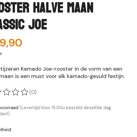
oster Halve Maan
assic Joe
9,90
w
etijzeren Kamado Joe-rooster in de vorm van een
 maan is een must voor elk kamado-gevuld festijn.
(0)
oordeling van dit product is
0
van de 5
voorraad
(Levertijd:Voor 15.00u besteld dezelfde dag
den!)
lheid: