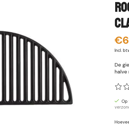
Ro
Cl
€6
Incl. bt
De gi
halve
De be
Op 
verzon
Hoevee