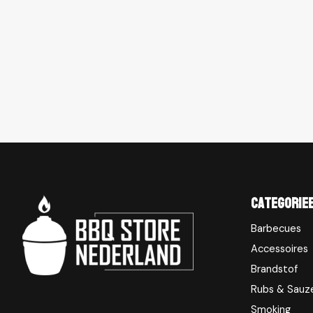
Categorie
Barbecues
Accessoires
Brandstof
Rubs & Sauz
Smoking