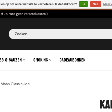
kies op om onze website te verbeteren. Is dat akkoord?
Ja
Nee
Meer 
naf 75 euro geen verzendkosten )
Zoeken
bs & Sauzen
Smoking
Cadeaubonnen
 Maan Classic Joe
Ka