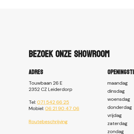
Bezoek onze showroom
Adres
Openingst
Touwbaan 26 E
maandag
2352 CZ Leiderdorp
dinsdag
woensdag
Tel:
071 542 66 25
donderdag
Mobiel:
06 21 90 47 06
vrijdag
Routebeschrijving
zaterdag
zondag