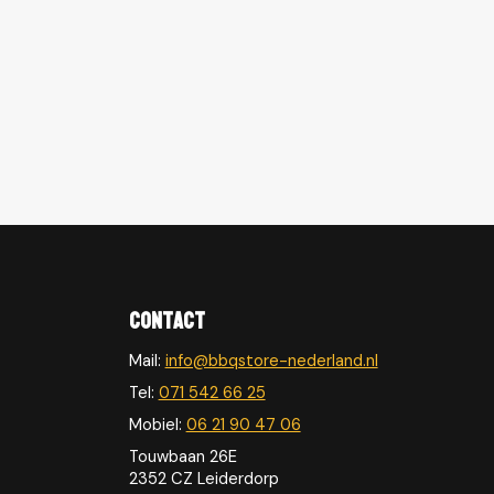
Contact
Mail:
info@bbqstore-nederland.nl
Tel:
071 542 66 25
Mobiel:
06 21 90 47 06
Touwbaan 26E
2352 CZ Leiderdorp