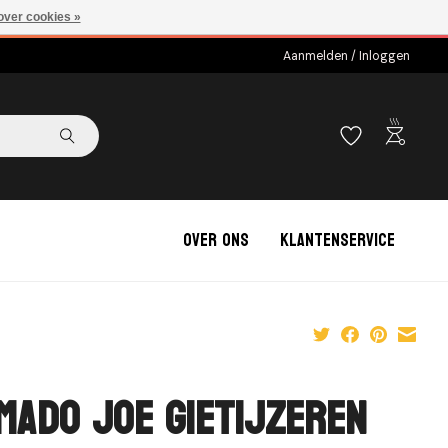
over cookies »
Aanmelden / Inloggen
outdoor_grill
Over ons
Klantenservice
mado Joe Gietijzeren