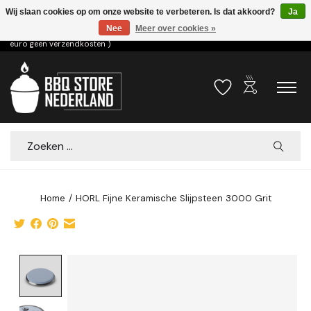
Wij slaan cookies op om onze website te verbeteren. Is dat akkoord?
Ja
Nee
Meer over cookies »
Voor 15.00u besteld dezelfde dag verzonden! ( 6,95 verzendkosten, vanaf 75
euro geen verzendkosten )
outdoor_grill
Verlanglijst
Winkelwa
Zoeken
Home
/
HORL Fijne Keramische Slijpsteen 3000 Grit
Product image slideshow Items