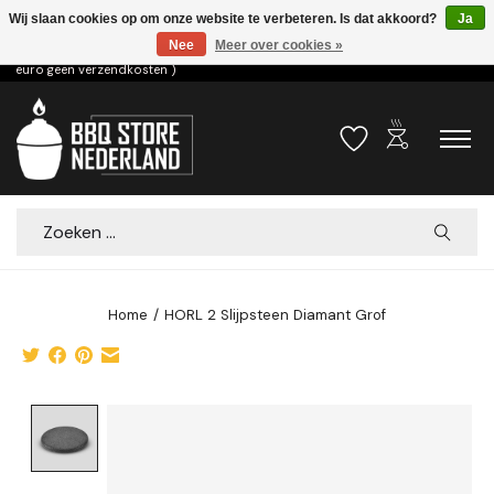
Wij slaan cookies op om onze website te verbeteren. Is dat akkoord?
Ja
Nee
Meer over cookies »
Voor 15.00u besteld dezelfde dag verzonden! ( 6,95 verzendkosten, vanaf 75
euro geen verzendkosten )
outdoor_grill
Verlanglijst
Winkelwa
Zoeken
Home
/
HORL 2 Slijpsteen Diamant Grof
Product image slideshow Items