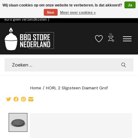
Wij slaan cookies op om onze website te verbeteren. Is dat akkoord?
Ja
Nee
Meer over cookies »
Voor 15.00u besteld dezelfde dag verzonden! ( 6,95 verzendkosten, vanaf 75
euro geen verzendkosten )
outdoor_grill
Verlanglijst
Winkelwa
Zoeken
Home
/
HORL 2 Slijpsteen Diamant Grof
Product image slideshow Items