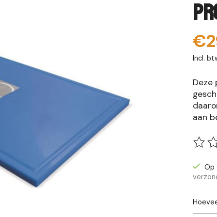
PR
€2
Incl. bt
Deze p
geschi
daarom
aan b
De be
Op 
verzon
Hoevee