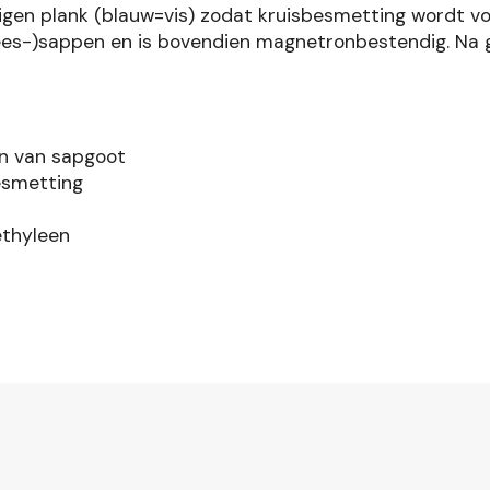
eigen plank (blauw=vis) zodat kruisbesmetting wordt v
ees-)sappen en is bovendien magnetronbestendig. Na 
en van sapgoot
besmetting
ethyleen