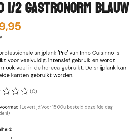
O 1/2 Gastronorm Blauw
9,95
w
rofessionele snijplank 'Pro' van Inno Cuisinno is
kt voor veelvuldig, intensief gebruik en wordt
 ook veel in de horeca gebruikt. De snijplank kan
eide kanten gebruikt worden.
(0)
oordeling van dit product is
0
van de 5
voorraad
(Levertijd:Voor 15.00u besteld dezelfde dag
den!)
lheid: