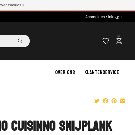
over cookies »
Aanmelden / Inloggen
outdoor_grill
Over ons
Klantenservice
no Cuisinno Snijplank