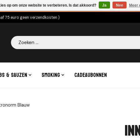
kies op om onze website te verbeteren. Is dat akkoord?
Ja
Nee
Meer 
naf 75 euro geen verzendkosten )
Zoeken
bs & Sauzen
Smoking
Cadeaubonnen
stronorm Blauw
In