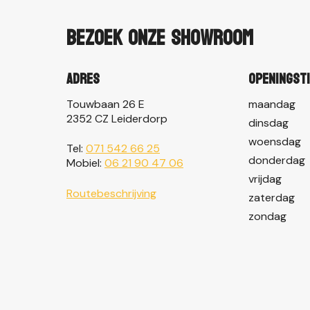
Bezoek onze showroom
Adres
Openingst
Touwbaan 26 E
maandag
2352 CZ Leiderdorp
dinsdag
woensdag
Tel:
071 542 66 25
donderdag
Mobiel:
06 21 90 47 06
vrijdag
Routebeschrijving
zaterdag
zondag