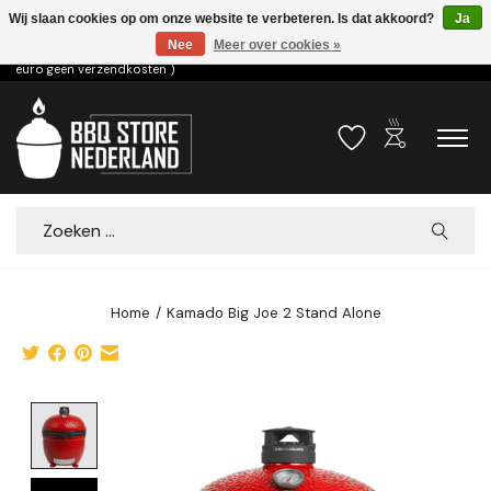
Wij slaan cookies op om onze website te verbeteren. Is dat akkoord?
Ja
Nee
Meer over cookies »
Voor 15.00u besteld dezelfde dag verzonden! ( 6,95 verzendkosten, vanaf 75
euro geen verzendkosten )
outdoor_grill
Verlanglijst
Winkelwa
Zoeken
Home
/
Kamado Big Joe 2 Stand Alone
Product image slideshow Items