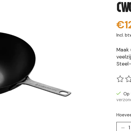
(W
€1
Incl. bt
Maak 
veelzi
Steel-
De be
Op 
verzon
Hoevee