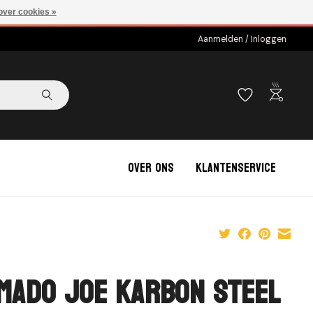
over cookies »
Aanmelden / Inloggen
outdoor_grill
Over ons
Klantenservice
mado Joe Karbon Steel