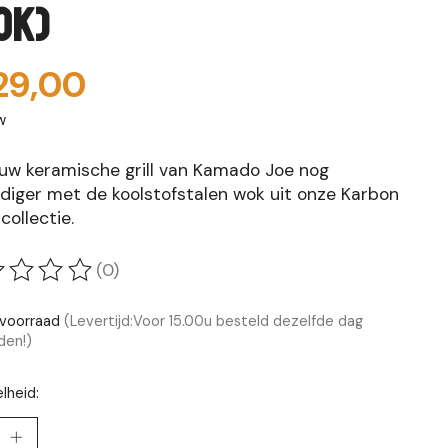
ok)
29,00
w
uw keramische grill van Kamado Joe nog
jdiger met de koolstofstalen wok uit onze Karbon
collectie.
(0)
oordeling van dit product is
0
van de 5
voorraad
(Levertijd:Voor 15.00u besteld dezelfde dag
den!)
lheid: