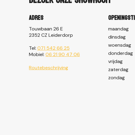
Bezoek onze showroom
Adres
Openingst
Touwbaan 26 E
maandag
2352 CZ Leiderdorp
dinsdag
woensdag
Tel:
071 542 66 25
donderdag
Mobiel:
06 21 90 47 06
vrijdag
Routebeschrijving
zaterdag
zondag