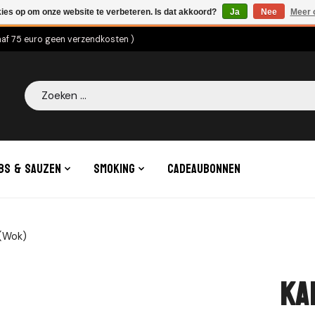
kies op om onze website te verbeteren. Is dat akkoord?
Ja
Nee
Meer 
naf 75 euro geen verzendkosten )
Zoeken
bs & Sauzen
Smoking
Cadeaubonnen
(Wok)
Ka