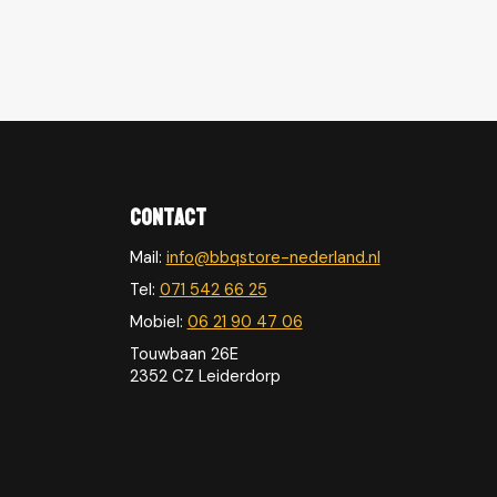
Contact
Mail:
info@bbqstore-nederland.nl
Tel:
071 542 66 25
Mobiel:
06 21 90 47 06
Touwbaan 26E
2352 CZ Leiderdorp