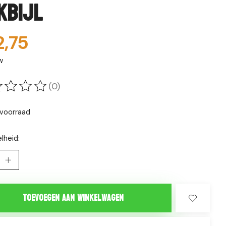
kbijl
2,75
w
(0)
oordeling van dit product is
0
van de 5
voorraad
lheid:
Toevoegen aan winkelwagen