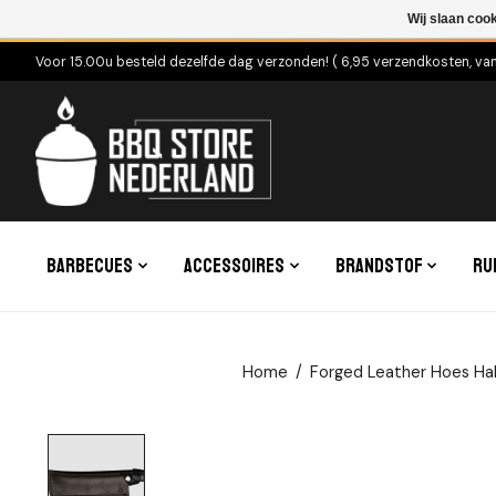
Wij slaan coo
Voor 15.00u besteld dezelfde dag verzonden! ( 6,95 verzendkosten, va
Barbecues
Accessoires
Brandstof
Ru
Home
/
Forged Leather Hoes Hak
Product image slideshow Items