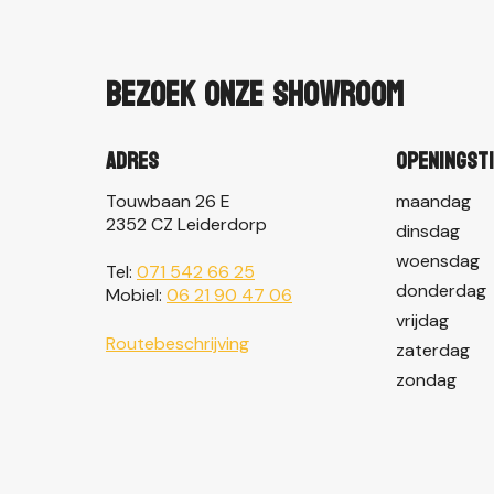
Bezoek onze showroom
Adres
Openingst
Touwbaan 26 E
maandag
2352 CZ Leiderdorp
dinsdag
woensdag
Tel:
071 542 66 25
donderdag
Mobiel:
06 21 90 47 06
vrijdag
Routebeschrijving
zaterdag
zondag