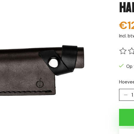
Ha
€1
Incl. bt
De be
Op 
Hoevee