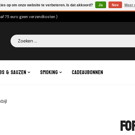
kies op om onze website te verbeteren. Is dat akkoord?
Ja
Nee
Meer 
naf 75 euro geen verzendkosten )
Zoeken
bs & Sauzen
Smoking
Cadeaubonnen
bijl
Fo