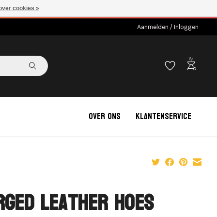
over cookies »
Aanmelden / Inloggen
outdoor_grill
Over ons
Klantenservice
rged Leather Hoes