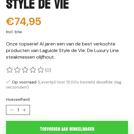
Style de Vie
€74,95
Incl. btw
Onze topserie! Al jaren een van de best verkochte
producten van Laguiole Style de Vie: De Luxury Line
steakmessen olijfhout.
(0)
De beoordeling van dit product is
0
van de 5
Op voorraad
(Levertijd:Voor 15.00u besteld dezelfde dag
verzonden!)
Hoeveelheid:
Toevoegen aan winkelwagen