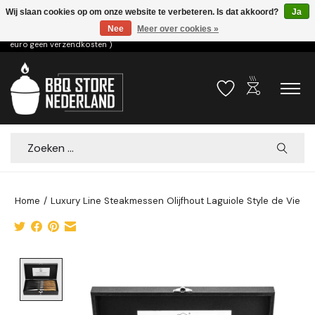
Wij slaan cookies op om onze website te verbeteren. Is dat akkoord?
Ja
Nee
Meer over cookies »
Voor 15.00u besteld dezelfde dag verzonden! ( 6,95 verzendkosten, vanaf 75
euro geen verzendkosten )
outdoor_grill
Verlanglijst
Winkelwa
Zoeken
Home
/
Luxury Line Steakmessen Olijfhout Laguiole Style de Vie
Product image slideshow Items