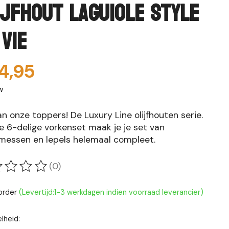
ijfhout Laguiole Style
 Vie
4,95
w
n onze toppers! De Luxury Line olijfhouten serie.
e 6-delige vorkenset maak je je set van
messen en lepels helemaal compleet.
(0)
oordeling van dit product is
0
van de 5
korder
(Levertijd:1-3 werkdagen indien voorraad leverancier)
lheid: