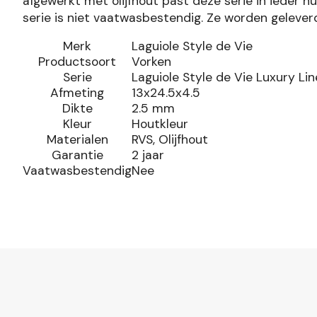
afgewerkt met olijfhout past deze serie in ieder h
serie is niet vaatwasbestendig. Ze worden geleverd 
Merk
Laguiole Style de Vie
Productsoort
Vorken
Serie
Laguiole Style de Vie Luxury Lin
Afmeting
13x24.5x4.5
Dikte
2.5 mm
Kleur
Houtkleur
Materialen
RVS, Olijfhout
Garantie
2 jaar
Vaatwasbestendig
Nee