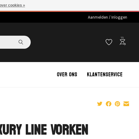
over cookies »
Aanmelden / Inloggen
outdoor_grill
Over ons
Klantenservice
xury Line Vorken