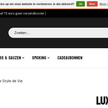
kies op om onze website te verbeteren. Is dat akkoord?
Ja
Nee
Meer 
naf 75 euro geen verzendkosten )
Zoeken
bs & Sauzen
Smoking
Cadeaubonnen
le Style de Vie
Lu