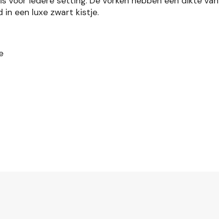
uis voor iedere setting. De vorken hebben een dikte van
in een luxe zwart kistje.
e