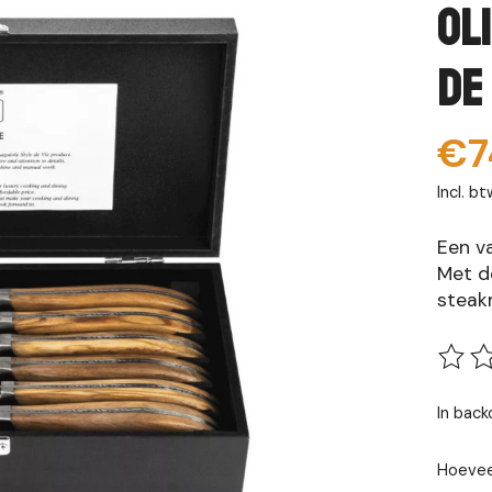
Ol
de
€7
Incl. bt
Een va
Met d
steak
De be
In bac
Hoevee