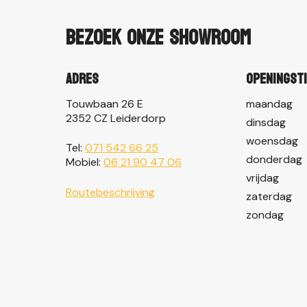
Bezoek onze showroom
Adres
Openingst
Touwbaan 26 E
maandag
2352 CZ Leiderdorp
dinsdag
woensdag
Tel:
071 542 66 25
donderdag
Mobiel:
06 21 90 47 06
vrijdag
Routebeschrijving
zaterdag
zondag