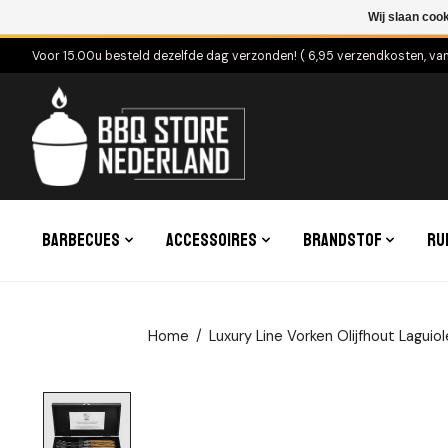
Wij slaan coo
Voor 15.00u besteld dezelfde dag verzonden! ( 6,95 verzendkosten, va
Barbecues
Accessoires
Brandstof
Ru
Home
/
Luxury Line Vorken Olijfhout Laguio
Product image slideshow Items