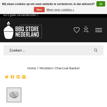
Wij slaan cookies op om onze website te verbeteren. Is dat akkoord?
Ja
Nee
Meer over cookies »
Voor 15.00u besteld dezelfde dag verzonden! ( 6,95 verzendkosten, vanaf 75
euro geen verzendkosten )
outdoor_grill
Verlanglijst
Winkelwa
Zoeken
Home
/
Moddern Charcoal Basket
Product image slideshow Items