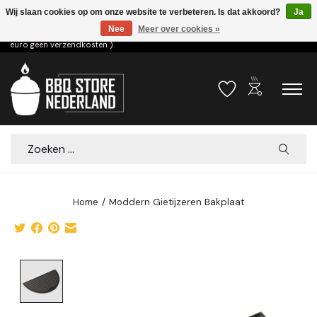
Wij slaan cookies op om onze website te verbeteren. Is dat akkoord?
Ja
Nee
Meer over cookies »
Voor 15.00u besteld dezelfde dag verzonden! ( 6,95 verzendkosten, vanaf 75
euro geen verzendkosten )
outdoor_grill
Verlanglijst
Winkelwa
Zoeken
Home
/
Moddern Gietijzeren Bakplaat
Product image slideshow Items