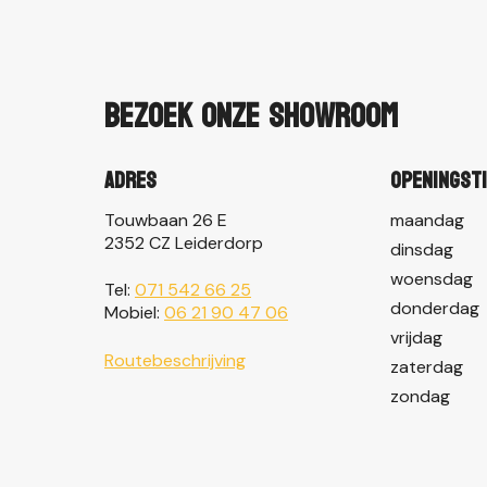
Bezoek onze showroom
Adres
Openingst
Touwbaan 26 E
maandag
2352 CZ Leiderdorp
dinsdag
woensdag
Tel:
071 542 66 25
donderdag
Mobiel:
06 21 90 47 06
vrijdag
Routebeschrijving
zaterdag
zondag