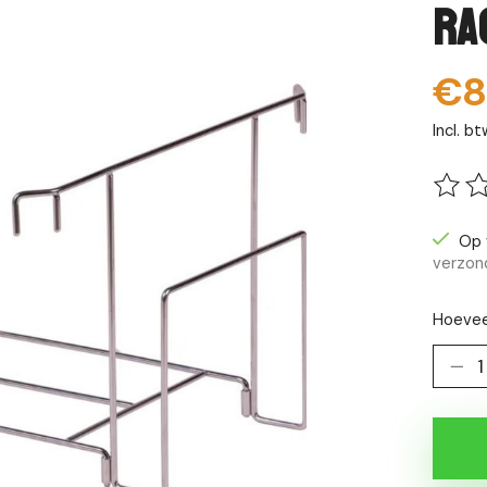
Ra
€8
Incl. bt
De be
Op 
verzon
Hoevee