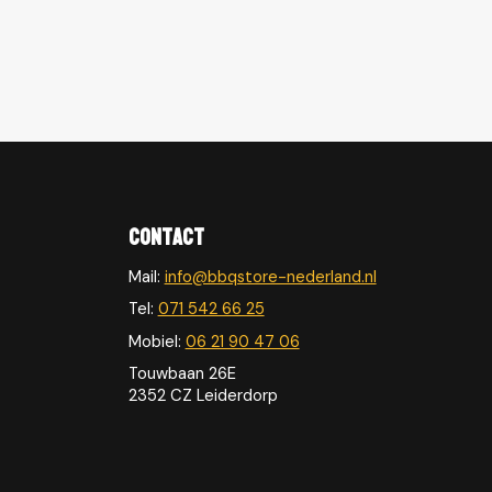
Contact
Mail:
info@bbqstore-nederland.nl
Tel:
071 542 66 25
Mobiel:
06 21 90 47 06
Touwbaan 26E
2352 CZ Leiderdorp