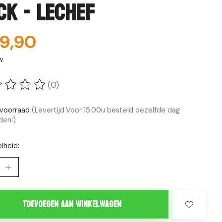
ck - LeChef
9,90
w
(0)
oordeling van dit product is
0
van de 5
voorraad
(Levertijd:Voor 15.00u besteld dezelfde dag
den!)
lheid:
Toevoegen aan winkelwagen