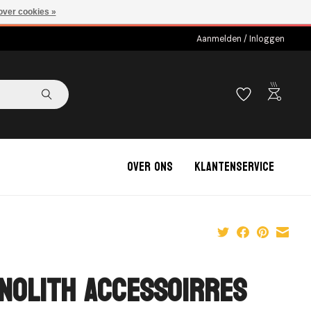
over cookies »
Aanmelden / Inloggen
outdoor_grill
Over ons
Klantenservice
nolith Accessoirres