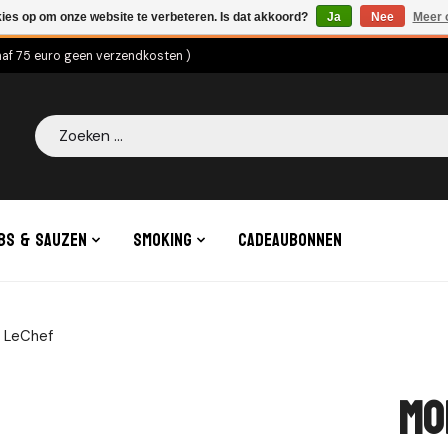
kies op om onze website te verbeteren. Is dat akkoord?
Ja
Nee
Meer 
naf 75 euro geen verzendkosten )
Zoeken
bs & Sauzen
Smoking
Cadeaubonnen
- LeChef
Mo