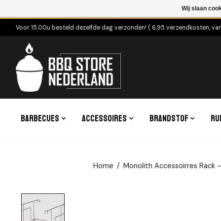
Wij slaan coo
Voor 15.00u besteld dezelfde dag verzonden! ( 6,95 verzendkosten, va
Barbecues
Accessoires
Brandstof
Ru
Home
/
Monolith Accessoirres Rack 
Product image slideshow Items