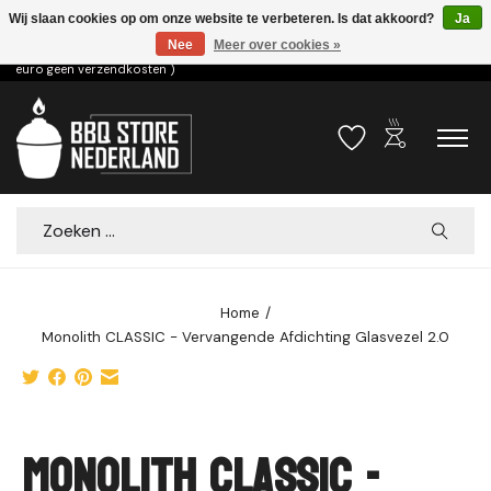
Wij slaan cookies op om onze website te verbeteren. Is dat akkoord?
Ja
Nee
Meer over cookies »
Voor 15.00u besteld dezelfde dag verzonden! ( 6,95 verzendkosten, vanaf 75
euro geen verzendkosten )
outdoor_grill
Verlanglijst
Winkelwa
Zoeken
Home
/
Monolith CLASSIC - Vervangende Afdichting Glasvezel 2.0
Product image slideshow Items
Monolith CLASSIC -