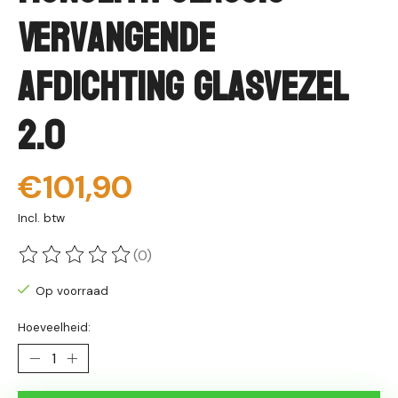
Vervangende
Afdichting Glasvezel
2.0
€101,90
Incl. btw
(0)
De beoordeling van dit product is
0
van de 5
Op voorraad
Hoeveelheid: