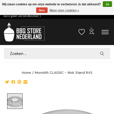
Wij slaan cookies op om onze website te verbeteren. Is dat akkoord?
Ja
Nee
Meer over cookies »
Voor 15.00u besteld dezelfde dag verzonden! ( 6,95 verzendkosten, vanaf 75
euro geen verzendkosten )
outdoor_grill
Verlanglijst
Winkelwa
Zoeken
Home
/
Monolith CLASSIC - Wok Stand RVS
Product image slideshow Items