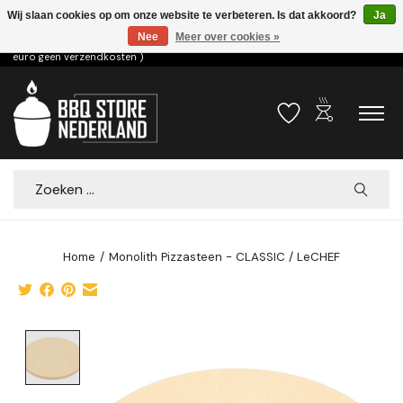
Wij slaan cookies op om onze website te verbeteren. Is dat akkoord?
Ja
Nee
Meer over cookies »
Voor 15.00u besteld dezelfde dag verzonden! ( 6,95 verzendkosten, vanaf 75
euro geen verzendkosten )
outdoor_grill
Verlanglijst
Winkelwa
Zoeken
Home
/
Monolith Pizzasteen - CLASSIC / LeCHEF
Product image slideshow Items