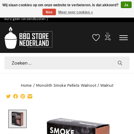
Wij slaan cookies op om onze website te verbeteren. Is dat akkoord?
Ja
Nee
Meer over cookies »
Voor 15.00u besteld dezelfde dag verzonden! ( 6,95 verzendkosten, vanaf 75
euro geen verzendkosten )
outdoor_grill
Verlanglijst
Winkelwa
Zoeken
Home
/
Monolith Smoke Pellets Walnoot / Walnut
Product image slideshow Items