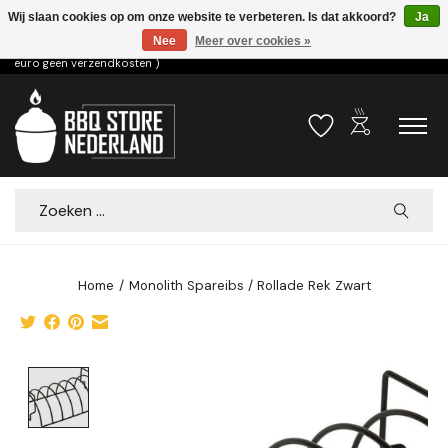
Wij slaan cookies op om onze website te verbeteren. Is dat akkoord?
Ja
Nee
Meer over cookies »
Voor 15.00u besteld dezelfde dag verzonden! ( 6,95 verzendkosten, vanaf 75
euro geen verzendkosten )
outdoor_grill
Verlanglijst
Winkelwa
Zoeken
Home
/
Monolith Spareibs / Rollade Rek Zwart
Product image slideshow Items