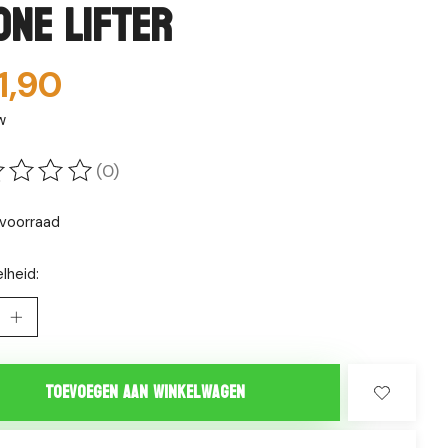
one lifter
1,90
w
(0)
oordeling van dit product is
0
van de 5
voorraad
lheid:
Toevoegen aan winkelwagen