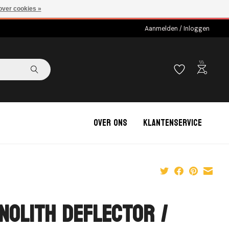
over cookies »
Aanmelden / Inloggen
outdoor_grill
Over ons
Klantenservice
nolith Deflector /