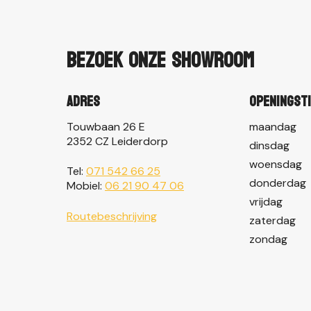
Bezoek onze showroom
Adres
Openingst
Touwbaan 26 E
maandag
2352 CZ Leiderdorp
dinsdag
woensdag
Tel:
071 542 66 25
donderdag
Mobiel:
06 21 90 47 06
vrijdag
Routebeschrijving
zaterdag
zondag