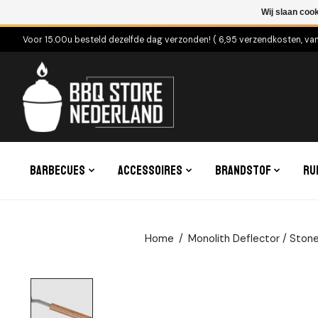
Wij slaan coo
Voor 15.00u besteld dezelfde dag verzonden! ( 6,95 verzendkosten, va
Barbecues
Accessoires
Brandstof
Ru
Home
/
Monolith Deflector / Stone 
Product image slideshow Items