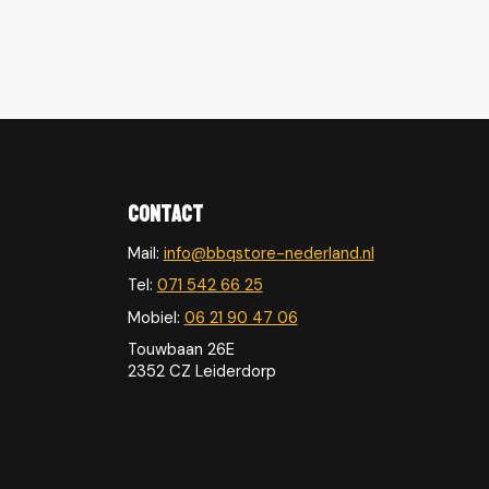
Contact
Mail:
info@bbqstore-nederland.nl
Tel:
071 542 66 25
Mobiel:
06 21 90 47 06
Touwbaan 26E
2352 CZ Leiderdorp