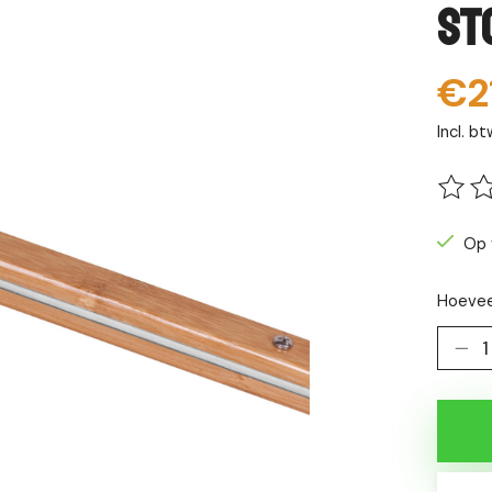
St
€2
Incl. bt
De be
Op 
Hoevee