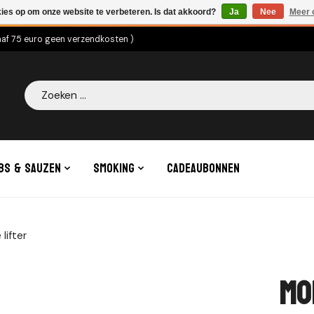
kies op om onze website te verbeteren. Is dat akkoord?
Ja
Nee
Meer 
naf 75 euro geen verzendkosten )
Zoeken
bs & Sauzen
Smoking
Cadeaubonnen
lifter
Mo