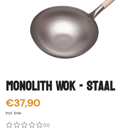
Monolith Wok - Staal
€37,90
Incl. btw
(0)
De beoordeling van dit product is
0
van de 5