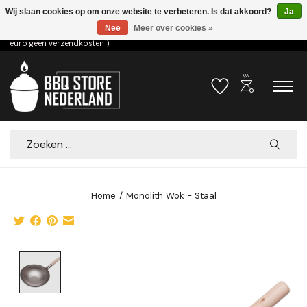
Wij slaan cookies op om onze website te verbeteren. Is dat akkoord?
Ja
Nee
Meer over cookies »
Voor 15.00u besteld dezelfde dag verzonden! ( 6,95 verzendkosten, vanaf 75
euro geen verzendkosten )
outdoor_grill
Verlanglijst
Winkelwa
Zoeken
Home
/
Monolith Wok - Staal
Product image slideshow Items