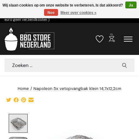
Wij slaan cookies op om onze website te verbeteren. Is dat akkoord?
Ja
Nee
Meer over cookies »
Voor 15.00u besteld dezelfde dag verzonden! ( 6,95 verzendkosten, vanaf 75
euro geen verzendkosten )
outdoor_grill
Verlanglijst
Winkelwa
Zoeken
Home
/
Napoleon 5x vetopvangbak klein 14,7x12,2cm
Product image slideshow Items